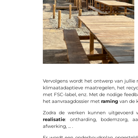
Vervolgens wordt het ontwerp van jullie
klimaatadaptieve maatregelen, het recy
met FSC-label, enz. Met de nodige feed
het aanvraagdossier met
raming
van de 
Zodra de werken kunnen uitgevoer
realisatie
: ontharding, bodemzorg, aan
afwerking, ... .
Er wordt een onderhoudsplan opgestel