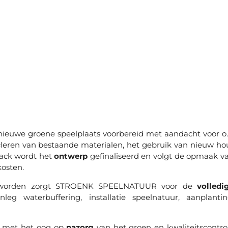
 nieuwe groene speelplaats voorbereid met aandacht voor o.
cleren van bestaande materialen, het gebruik van nieuw ho
back wordt het
ontwerp
gefinaliseerd en volgt de opmaak v
kosten.
d worden zorgt STROENK SPEELNATUUR voor de
volledi
leg waterbuffering, installatie speelnatuur, aanplantin
d met het oog op
nazorg
van het groen en kwaliteitscontro