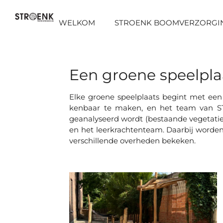
Ga
direct
WELKOM
STROENK BOOMVERZORGI
naar
de
hoofdinhoud
Een groene speelplaa
Elke groene speelplaats begint met een i
kenbaar te maken, en het team van 
geanalyseerd wordt (bestaande vegetatie, 
en het leerkrachtenteam. Daarbij worden
verschillende overheden bekeken.