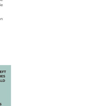
ie
en