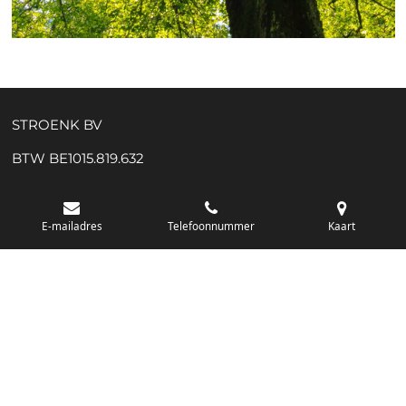
STROENK BV
BTW BE1015.819.632
info@stroenk.be
E-mailadres
Telefoonnummer
Kaart
© 2020 - 2026 STROENK
Powered by
JouwWeb