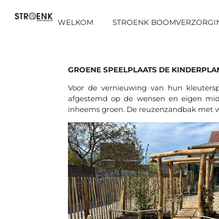
Ga
direct
WELKOM
STROENK BOOMVERZORGI
naar
de
hoofdinhoud
GROENE SPEELPLAATS DE KINDERPLA
Voor de vernieuwing van hun kleuter
afgestemd op de wensen en eigen midde
inheems groen. De reuzenzandbak met wink